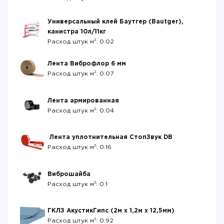
Универсальный клей Баутгер (Bautger),
канистра 10л/11кг
2
Расход штук м
: 0.02
Лента Виброфлор 6 мм
2
Расход штук м
: 0.07
Лента армированная
2
Расход штук м
: 0.04
Лента уплотнительная СтопЗвук DB
2
Расход штук м
: 0.16
Виброшайба
2
Расход штук м
: 0.1
ГКЛЗ АкустикГипс (2м х 1,2м х 12,5мм)
2
Расход штук м
: 0.92