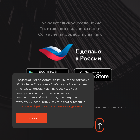
Пользовательское соглашение
Политика конфидициальности
Согласие на обработку данных
Продолжая использовать сайт, Вы даете согласие
ООО «ТехноСонус» на обработку файлов cookies
и пользовательских данных, собираемых
посредством агрегаторов статистики
посетителей веб-сайтов, в целях ведения
статистики посещений сайта в соответствии с
*
Политикой обработки персональных данных
Информация на сайте не является публичной офертой
Принять