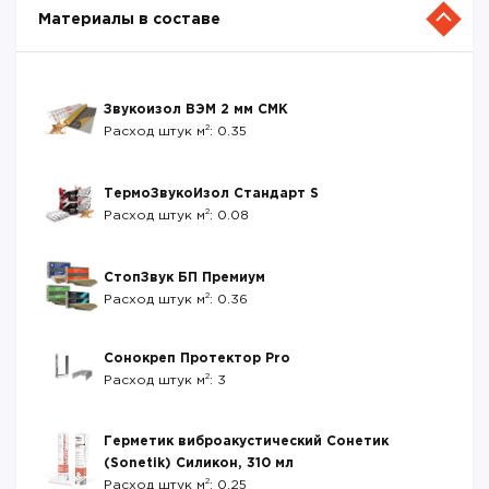
Материалы в составе
Звукоизол ВЭМ 2 мм СМК
2
Расход штук м
: 0.35
ТермоЗвукоИзол Стандарт S
2
Расход штук м
: 0.08
СтопЗвук БП Премиум
2
Расход штук м
: 0.36
Сонокреп Протектор Pro
2
Расход штук м
: 3
Герметик виброакустический Сонетик
(Sonetik) Силикон, 310 мл
2
Расход штук м
: 0.25