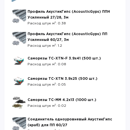
Профиль АкустикГипс (AcousticGyps) ППН
Усиленный 27/28, 3м
2
Расход штук м
: 0.38
Профиль АкустикГипс (AcousticGyps) ПП
Усиленный 60/27, 3м
2
Расход штук м
: 1.2
Саморезы ТС-XTN-F 3.9х41 (500 шт.)
2
Расход штук м
: 0.08
Саморезы ТС-XTN 3.9х25 (500 шт.)
2
Расход штук м
: 0.05
Саморезы ТС-ММ 4.2х13 (1000 шт.)
2
Расход штук м
: 0.02
Соединитель одноуровневый АкустикГипс
(краб) для ПП 60/27
2