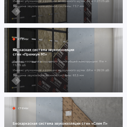
Индекс улучшения изоляции воздушного шума: ΔRw = 27/25 дБ
Толщина звукоизоляционной системы: 73,7 мм
стены
Каркасная система звукоизоляции
стен «Премиум М1»
Индекс изоляции воздушного шума общей конструкции: Rw =
73/76 дБ
Индекс улучшения изоляции воздушного шума: ΔRw = 28/26 дБ
Толщина звукоизоляционной системы: 83,5 мм
стены
Бескаркасная система звукоизоляции стен «Слим П»