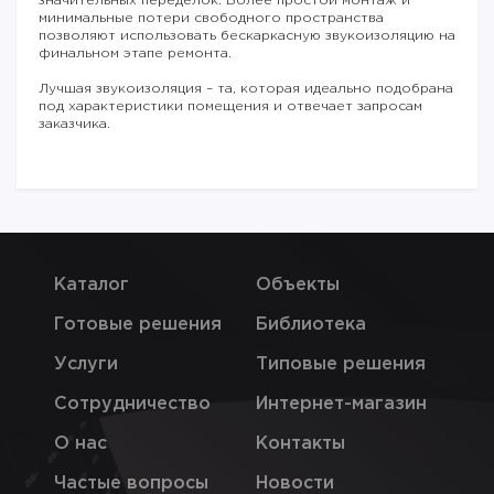
значительных переделок. Более простой монтаж и
минимальные потери свободного пространства
позволяют использовать бескаркасную звукоизоляцию на
финальном этапе ремонта.
Лучшая звукоизоляция – та, которая идеально подобрана
под характеристики помещения и отвечает запросам
заказчика.
Каталог
Объекты
Готовые решения
Библиотека
Услуги
Типовые решения
Сотрудничество
Интернет-магазин
О нас
Контакты
Частые вопросы
Новости