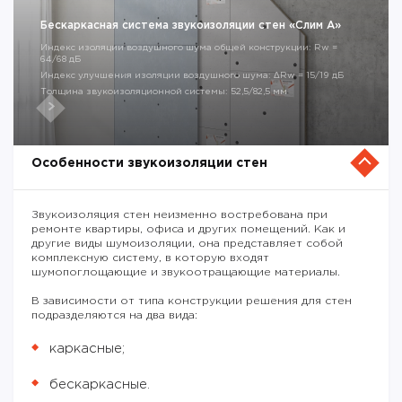
Бескаркасная система звукоизоляции стен «Слим А»
Индекс изоляции воздушного шума общей конструкции: Rw =
64/68 дБ
Индекс улучшения изоляции воздушного шума: ΔRw = 15/19 дБ
Толщина звукоизоляционной системы: 52,5/82,5 мм
Особенности звукоизоляции стен
Звукоизоляция стен неизменно востребована при
ремонте квартиры, офиса и других помещений. Как и
другие виды шумоизоляции, она представляет собой
комплексную систему, в которую входят
шумопоглощающие и звукоотращающие материалы.
В зависимости от типа конструкции решения для стен
подразделяются на два вида:
каркасные;
бескаркасные.