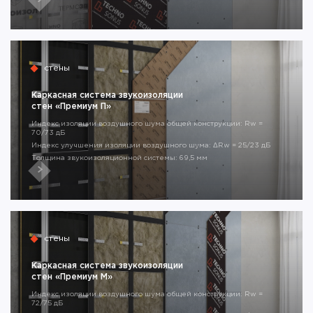
стены
Каркасная система звукоизоляции
стен «Премиум П»
Индекс изоляции воздушного шума общей конструкции: Rw =
70/73 дБ
Индекс улучшения изоляции воздушного шума: ΔRw = 25/23 дБ
Толщина звукоизоляционной системы: 69,5 мм
стены
Каркасная система звукоизоляции
стен «Премиум М»
Индекс изоляции воздушного шума общей конструкции: Rw =
72/75 дБ