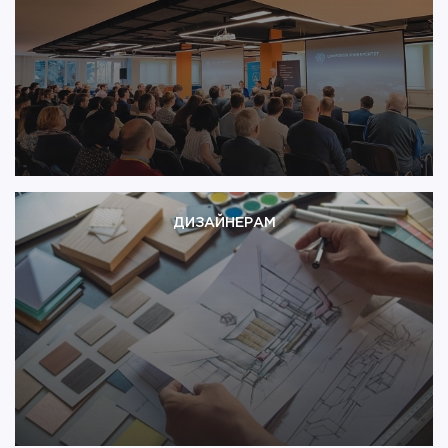
особенно если вы напрямую сотрудничаете с
российским заводом-производителем. Поэтому
мы предлагаем вам расширить свой ассортимент
продукцией «ТехноСонус». Наша цель – создание
сильной, профессиональной, заточенной на
результат дилерской сети. У нас накоплен
богатый опыт в сфере производства, продажи и
монтажа звукоизоляционных и акустических
материалов, а также имеется богатый арсенал
маркетинговых инструментов, которые помогут
вам в продвижении на рынке.
ДИЗАЙНЕРАМ
Акустический комфорт – важный элемент
любого современного интерьера. Поэтому
«ТехноСонус» предлагает дизайнерам и
архитекторам практичные решения для
звукоизоляции, а также декоративные
материалы, которые улучшат акустику
помещений, не нарушая дизайнерской
концепции. Благодаря нашему производству и
техническому отделу вы всегда можете
рассчитывать на помощь в проектировании,
консультации и выгодные предложения с нашей
стороны.