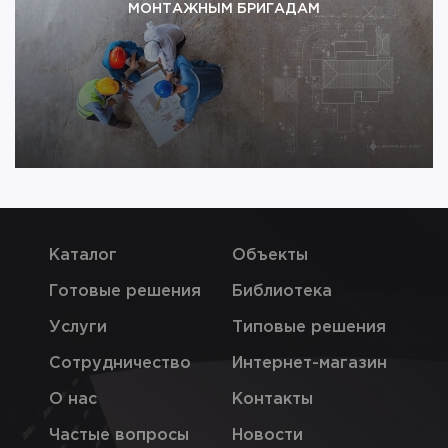
МОНТАЖНЫМ БРИГАДАМ
Соблюдение технологий при подборе и монтаже
звукоизоляционных конструкций – это
важнейшей условие их эффективной работы.
Поэтому у партнёров компании «ТехноСонус»
всегда есть запрос на профессиональный
монтаж. Мы также стремимся оказывать помощь
монтажным бригадам в обучении, повышении
квалификации, технических консультациях и
поставках материалов
Каталог
Объекты
Готовые решения
Библиотека
Услуги
Типовые решения
Сотрудничество
Интернет-магазин
О нас
Контакты
Частые вопросы
Новости