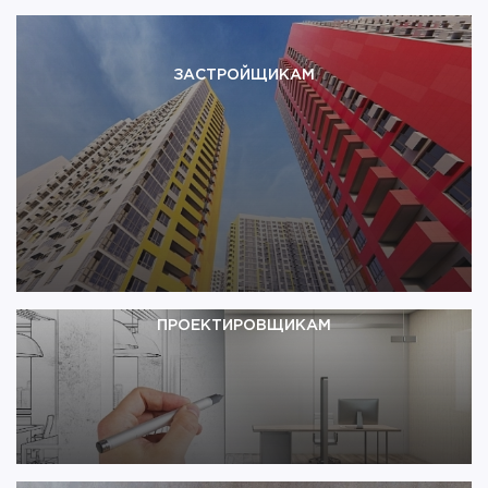
ЗАСТРОЙЩИКАМ
Мы наращиваем свое присутствие в сегменте
профессионального строительства и готовы
рассматривать сотрудничество с застройщиками
любого региона РФ. «ТехноСонус» – один из
крупнейших производителей звукоизоляционных
материалов, акустических и виброизоляционных
решений на российском рынке, поэтому мы
сможем обеспечить преимущества вашей
недвижимости в глазах покупателей.
ПРОЕКТИРОВЩИКАМ
Компания «ТехноСонус» активно сотрудничает с
проектными организациями на всей территории
России. Нас ценят за широкий ассортимент
звукоизоляционных и акустических материалов
собственного производства, который позволяет
решать сложнейшие инженерные задачи при
проектировании, и высокий уровень сервиса.