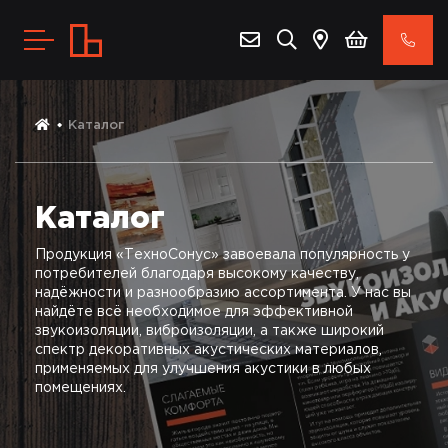
Каталог
Каталог
Продукция «ТехноСонус» завоевала популярность у
потребителей благодаря высокому качеству,
надёжности и разнообразию ассортимента. У нас вы
найдёте всё необходимое для эффективной
звукоизоляции, виброизоляции, а также широкий
спектр декоративных акустических материалов,
применяемых для улучшения акустики в любых
помещениях.