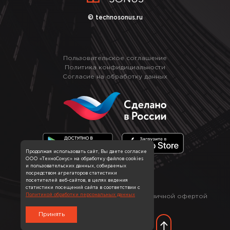
© technosonus.ru
Пользовательское соглашение
Политика конфидициальности
Согласие на обработку данных
Продолжая использовать сайт, Вы даете согласие
ООО «ТехноСонус» на обработку файлов cookies
и пользовательских данных, собираемых
посредством агрегаторов статистики
посетителей веб-сайтов, в целях ведения
статистики посещений сайта в соответствии с
*
Политикой обработки персональных данных
Информация на сайте не является публичной офертой
Принять