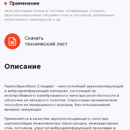
Применение
звукоизоляции полов в составе «плавающих стяжек»,
звукоизоляционные обшивки стен и потолков, деревянных
межэтажных перекрытий и др.
Скачать
технический лист
Описание
ТермоЗвукоИзол Стандарт – многослойный звукоизолирующий
и вибродемпфирующий материал, состоящий из
иглопробивного калиброванного мата высокой плотности в
оболочке из нетканого полотна. Спрессован механическим
способом из минерального волокна, без использования
вредных связующих.
Применяется в качестве звукопоглощающего слоя при
шумоизоляции межкомнатных перегородок, межквартирных
стен, потолков, упругой вибродемпфирующей прокладки в