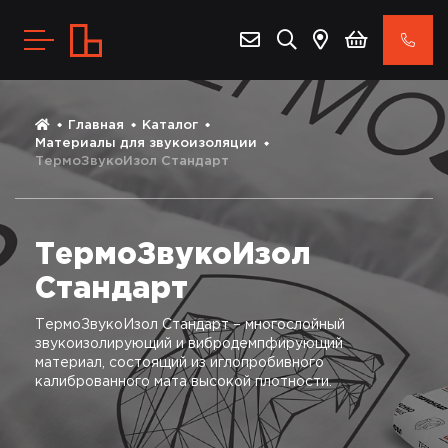
Главная
Каталог
Материалы для звукоизоляции
ТермоЗвукоИзол Стандарт
ТермоЗвукоИзол
Стандарт
ТермоЗвукоИзол Стандарт – многослойный
звукоизолирующий и вибродемпфирующий
материал, состоящий из иглопробивного
калиброванного мата высокой плотности.