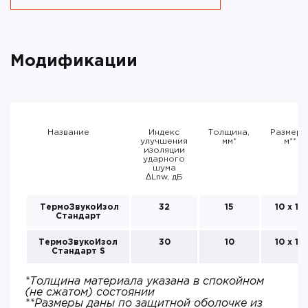
Модификации
Название
Индекс
Толщина,
Размеры
улучшения
мм*
м**
изоляции
ударного
шума
ΔLnw, дБ
ТермоЗвукоИзол
32
15
10 х 1,5
Стандарт
ТермоЗвукоИзол
30
10
10 х 1,5
Стандарт S
*Толщина материала указана в спокойном
(не сжатом) состоянии
**Размеры даны по защитной оболочке из