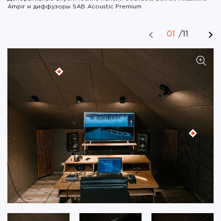
Ampir и диффузоры SAB Acoustic Premium
01
/
11