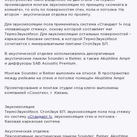
производился монтаж звукоизоляции по принципу «комната в
комнате», то есть по поверхностям стен, пола и потолка. На
втором – акустическая отделка по проекту.
Для звукоизоляции пола применялась система «Стандарт 1» под
«плавающую стяжку», основу которой составляет мат
ТермоЗвукоИзол. Для звукоизоляции остальных поверхностей –
каркасная базовая система, в которой ТермоЗвукоИзол
сочетается с минералватными плитами СтопЗвук БП.
В акустической отделке использовались декоративные
акустические панели Soundec и Belner, а также Akustiline Ampir
и диффузоры SAB Acoustic Premium.
Монтаж Soundec и Belner выполнен на относе. В пространство
между рейками на стене и потолке помещён Akustiline Ampir.
Проектирование и монтаж студии «под ключ» выполнены
компанией «Сонотек», г .Казань.
Звукоизоляция:
ТермоЗвукоИзол, СтопЗвук БП, звукоизоляция пола под стяжку
по систему
«Стандарт 1»
, звукоизоляция стен и потолка -
базовая каркасная система.
Акустическая отделка:
Декоративные акустические панели Soundec, Belner, Akustiline