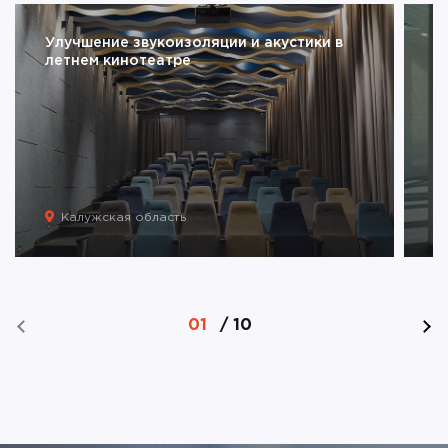
Улучшение звукоизоляции и акустики в
А
летнем кинотеатре
Г
Калужская область
01
/
10