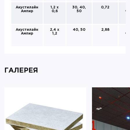
Акустилайн
1,2 х
30, 40,
0,72
Ампир
0,6
50
че
к
Акустилайн
2,4 х
40, 50
2,88
Ампир
1,2
че
к
ГАЛЕРЕЯ