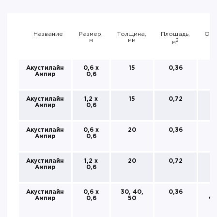
Название
Размер,
Толщина,
Площадь,
Окр
м
мм
2
м
Акустилайн
0,6 х
15
0,36
Ампир
0,6
Акустилайн
1,2 х
15
0,72
Ампир
0,6
Акустилайн
0,6 х
20
0,36
Ампир
0,6
Акустилайн
1,2 х
20
0,72
Ампир
0,6
Акустилайн
0,6 х
30, 40,
0,36
Ампир
0,6
50
че
к