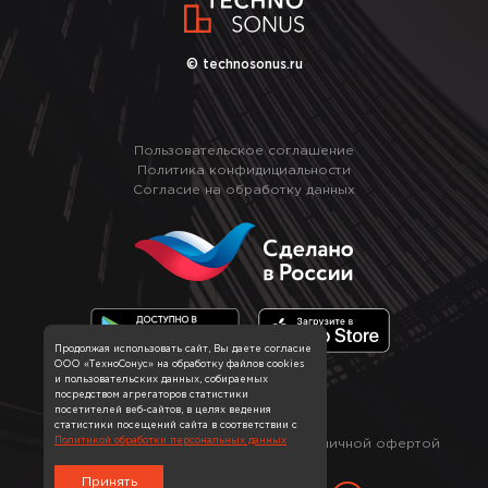
© technosonus.ru
Пользовательское соглашение
Политика конфидициальности
Согласие на обработку данных
Продолжая использовать сайт, Вы даете согласие
ООО «ТехноСонус» на обработку файлов cookies
и пользовательских данных, собираемых
посредством агрегаторов статистики
посетителей веб-сайтов, в целях ведения
статистики посещений сайта в соответствии с
*
Политикой обработки персональных данных
Информация на сайте не является публичной офертой
Принять