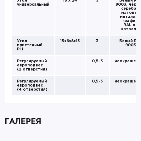
Угол
19 х 24
3
Белый RA
универсальный
9003, чёрн
серебро,
матовый
металлик
графит,
RAL по
каталогу
Угол
15х6х8х15
3
Белый RA
пристенный
9003
PLL
Регулируемый
0,5-3
неокрашен
европодвес
(2 отверcтия)
Регулируемый
0,5-3
неокрашен
европодвес
(4 отверcтия)
ГАЛЕРЕЯ