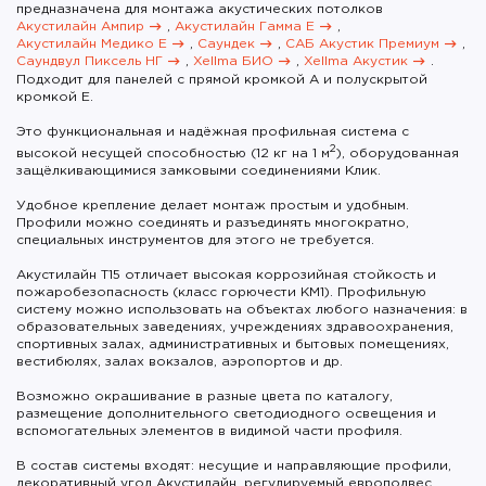
предназначена для монтажа акустических потолков
Акустилайн Ампир
,
Акустилайн Гамма E
,
Акустилайн Медико E
,
Саундек
,
САБ Акустик Премиум
,
Саундвул Пиксель НГ
,
Xellma БИО
,
Xellma Акустик
.
Подходит для панелей с прямой кромкой А и полускрытой
кромкой Е.
Это функциональная и надёжная профильная система с
2
высокой несущей способностью (12 кг на 1 м
), оборудованная
защёлкивающимися замковыми соединениями Клик.
Удобное крепление делает монтаж простым и удобным.
Профили можно соединять и разъединять многократно,
специальных инструментов для этого не требуется.
Акустилайн Т15 отличает высокая коррозийная стойкость и
пожаробезопасность (класс горючести КМ1). Профильную
систему можно использовать на объектах любого назначения: в
образовательных заведениях, учреждениях здравоохранения,
спортивных залах, административных и бытовых помещениях,
вестибюлях, залах вокзалов, аэропортов и др.
Возможно окрашивание в разные цвета по каталогу,
размещение дополнительного светодиодного освещения и
вспомогательных элементов в видимой части профиля.
В состав системы входят: несущие и направляющие профили,
декоративный угол Акустилайн, регулируемый европодвес