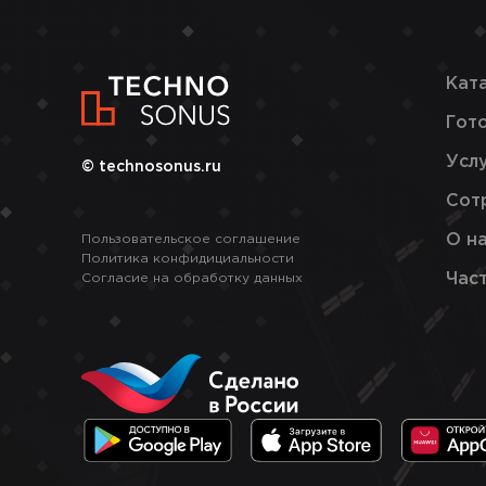
Кат
Гот
Усл
© technosonus.ru
Сот
О н
Пользовательское соглашение
Политика конфидициальности
Час
Согласие на обработку данных