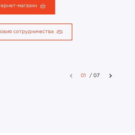
тернет-магазин
ловия сотрудничества
01
/
07
Отделка стен
:
шпонированными
Н
панелями Belner
Калужская область