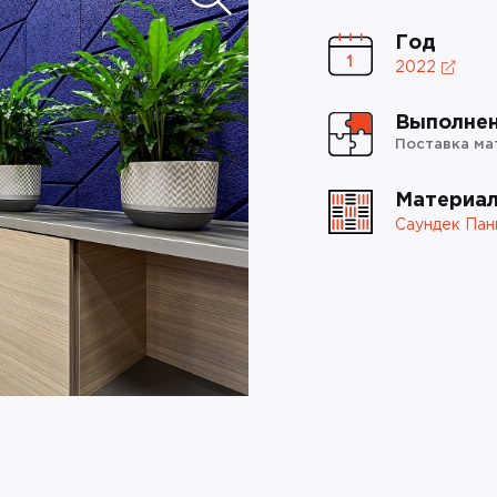
Год
2022
Выполне
Поставка ма
Материа
Саундек Пан