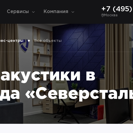
+7 (495) 
Сервисы
Компания
Москва
нес-центры
Все объекты
акустики в
да «Северстал