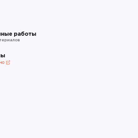
нные работы
териалов
лы
но