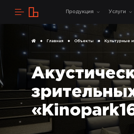
Продукция
Услуги
Главная
Объекты
Культурные и
Акустическ
зрительных
«Kinopark1