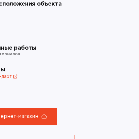
сположения объекта
нные работы
териалов
лы
ндарт
тернет-магазин