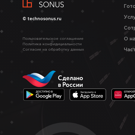
Гот
Усл
© technosonus.ru
Сот
О н
Пользовательское соглашение
Политика конфидициальности
Час
Согласие на обработку данных