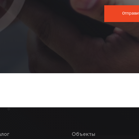
алог
Объекты