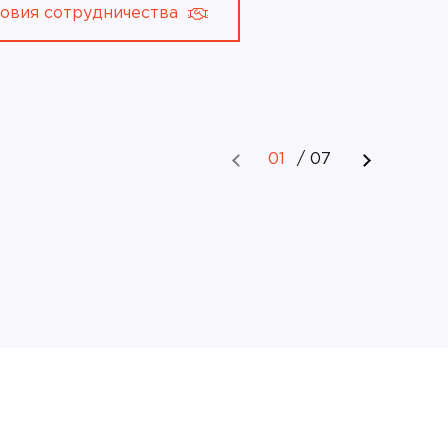
ловия сотрудничества
Акустическая
01
/
07
отделка
спортивного зала в
ти
школе
Губкинский