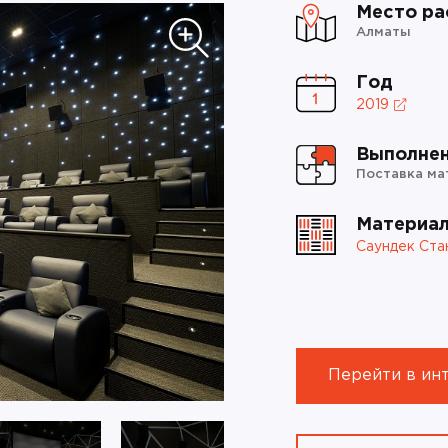
Место ра
Алматы
Год
2019
Выполне
Поставка ма
Материа
Саундек Ста
Перейти в ин