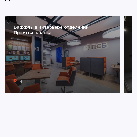
Баффлы в интерьере отделений
Ш
Промсвязьбанка
Крым