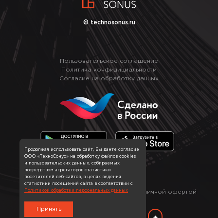
© technosonus.ru
Пользовательское соглашение
Политика конфидициальности
Согласие на обработку данных
Продолжая использовать сайт, Вы даете согласие
ООО «ТехноСонус» на обработку файлов cookies
и пользовательских данных, собираемых
посредством агрегаторов статистики
посетителей веб-сайтов, в целях ведения
статистики посещений сайта в соответствии с
*
Политикой обработки персональных данных
Информация на сайте не является публичной офертой
Принять