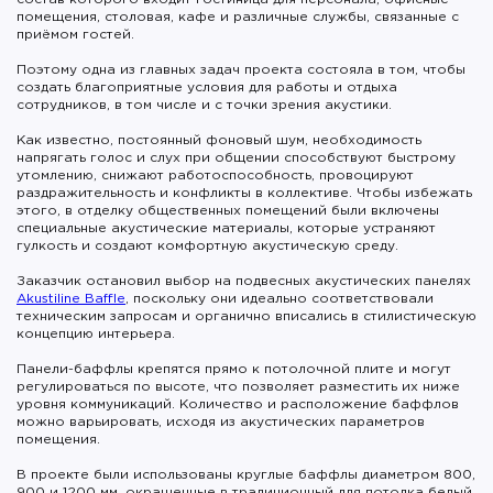
помещения, столовая, кафе и различные службы, связанные с
приёмом гостей.
Поэтому одна из главных задач проекта состояла в том, чтобы
создать благоприятные условия для работы и отдыха
сотрудников, в том числе и с точки зрения акустики.
Как известно, постоянный фоновый шум, необходимость
напрягать голос и слух при общении способствуют быстрому
утомлению, снижают работоспособность, провоцируют
раздражительность и конфликты в коллективе. Чтобы избежать
этого, в отделку общественных помещений были включены
специальные акустические материалы, которые устраняют
гулкость и создают комфортную акустическую среду.
Заказчик остановил выбор на подвесных акустических панелях
Akustiline Baffle
, поскольку они идеально соответствовали
техническим запросам и органично вписались в стилистическую
концепцию интерьера.
Панели-баффлы крепятся прямо к потолочной плите и могут
регулироваться по высоте, что позволяет разместить их ниже
уровня коммуникаций. Количество и расположение баффлов
можно варьировать, исходя из акустических параметров
помещения.
В проекте были использованы круглые баффлы диаметром 800,
900 и 1200 мм, окрашенные в традиционный для потолка белый