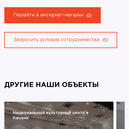
Перейти в интернет-магазин
Запросить условия сотрудничества
ДРУГИЕ НАШИ ОБЪЕКТЫ
Национальный культурный центр в
В
Казани
о