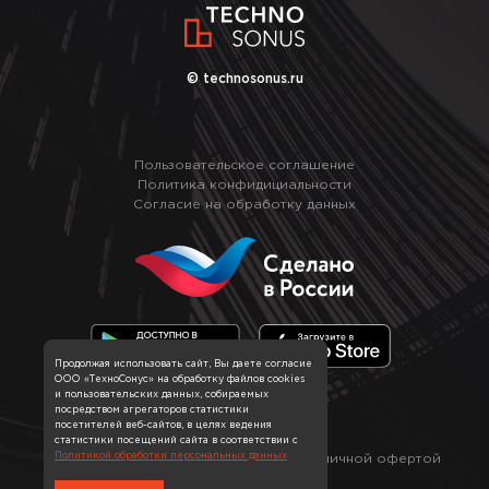
© technosonus.ru
Пользовательское соглашение
Политика конфидициальности
Согласие на обработку данных
Продолжая использовать сайт, Вы даете согласие
ООО «ТехноСонус» на обработку файлов cookies
и пользовательских данных, собираемых
посредством агрегаторов статистики
посетителей веб-сайтов, в целях ведения
статистики посещений сайта в соответствии с
*
Политикой обработки персональных данных
Информация на сайте не является публичной офертой