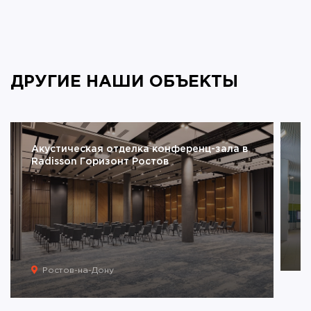
ДРУГИЕ НАШИ ОБЪЕКТЫ
Акустическая отделка конференц-зала в
А
Radisson Горизонт Ростов
д
Ростов-на-Дону