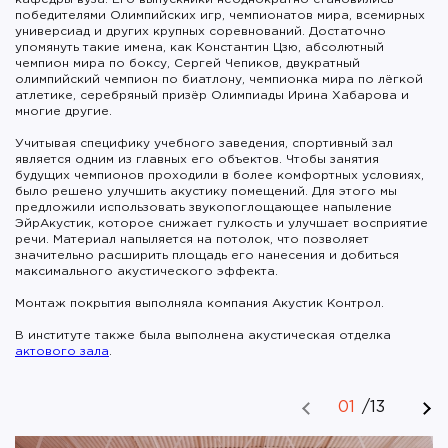
победителями Олимпийских игр, чемпионатов мира, всемирных
универсиад и других крупных соревнований. Достаточно
упомянуть такие имена, как Константин Цзю, абсолютный
чемпион мира по боксу, Сергей Чепиков, двукратный
олимпийский чемпион по биатлону, чемпионка мира по лёгкой
атлетике, серебряный призёр Олимпиады Ирина Хабарова и
многие другие.
Учитывая специфику учебного заведения, спортивный зал
является одним из главных его объектов. Чтобы занятия
будущих чемпионов проходили в более комфортных условиях,
было решено улучшить акустику помещений. Для этого мы
предложили использовать звукопоглощающее напыление
ЭйрАкустик, которое снижает гулкость и улучшает восприятие
речи. Материал напыляется на потолок, что позволяет
значительно расширить площадь его нанесения и добиться
максимального акустического эффекта.
Монтаж покрытия выполняла компания Акустик Контрол.
В институте также была выполнена акустическая отделка
актового зала
.
01
/
13