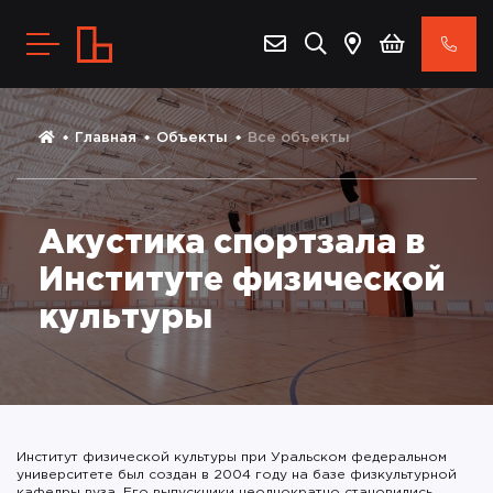
Главная
Объекты
Все объекты
Акустика спортзала в
Институте физической
культуры
Институт физической культуры при Уральском федеральном
университете был создан в 2004 году на базе физкультурной
кафедры вуза. Его выпускники неоднократно становились