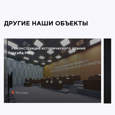
ДРУГИЕ НАШИ ОБЪЕКТЫ
Реконструкция исторического здания
И
штаба МВО
л
Москва