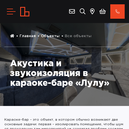
Главная
Объекты
Все объекты
Акустика и
звукоизоляция в
караоке-баре «Лулу»
Караоке-бар – это объект, в котором обычно возникают две
основные задачи: первая – изолировать помещение, чтобы шум
от проходящих там мероприятий не создавал проблем соседям,