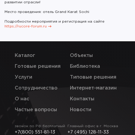
развитии отрасли!
Место проведения: отель Grand Karat Sochi
Подробности мероприятия и регистрация на сайте
https://rucore-forum.ru
Каталог
Объекты
Готовые решения
Библиотека
Услуги
Типовые решения
Сотрудничество
Интернет-магазин
О нас
Контакты
Частые вопросы
Новости
звонок по РФ бесплатный
Главный офис в г. Москва
+7(800) 551-81-13
+7 (495) 128-11-33