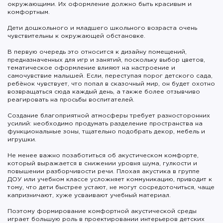
окружающими. Их оформление должно быть красивым и
комфортным.
Дети дошкольного и младшего школьного возраста очень
чувствительны к окружающей обстановке.
В первую очередь это относится к дизайну помещений,
предназначенных для игр и занятий, поскольку выбор цветов,
тематическое оформление влияют на настроение и
самочувствие малышей. Если, переступая порог детского сада,
ребёнок чувствует, что попал в сказочный мир, он будет охотно
возвращаться сюда каждый день, а также более отзывчиво
реагировать на просьбы воспитателей.
Создание благоприятной атмосферы требует разносторонних
усилий: необходимо продумать разделение пространства на
функциональные зоны, тщательно подобрать декор, мебель и
игрушки.
Не менее важно позаботиться об акустическом комфорте,
который выражается в снижении уровня шума, гулкости и
повышении разборчивости речи. Плохая акустика в группе
ДОУ или учебном классе усложняет коммуникацию, приводит к
тому, что дети быстрее устают, не могут сосредоточиться, чаще
капризничают, хуже усваивают учебный материал.
Поэтому формирование комфортной акустической среды
играет большую роль в проектировании интерьеров детских