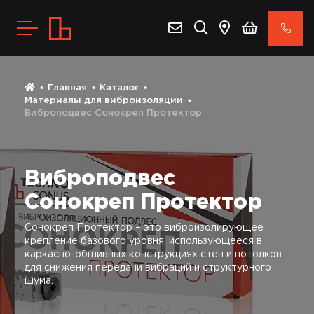
Главная
Каталог
Материалы для виброизоляции
Виброподвес Сонокреп Протектор
Виброподвес
Сонокреп Протектор
Сонокреп Протектор – это виброизолирующее
крепление базового уровня, использующееся в
каркасно-обшивных конструкциях стен и потолков
для снижения передачи вибраций и структурного
шума.