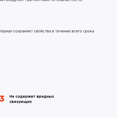
им воздухом. При монтаже не осыпается, не
териал сохраняет свойства в течение всего срока
Не содержит вредных
03
связующих