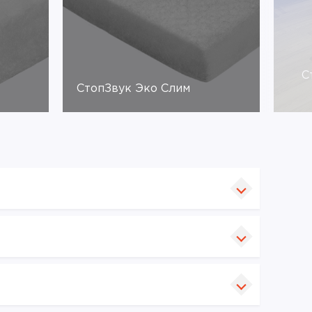
С
СтопЗвук Эко Слим