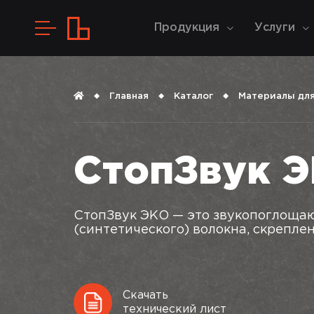
Продукция
Услуги
Главная
Каталог
Материалы для
СтопЗвук 
СтопЗвук ЭКО — это звукопоглоща
(синтетического) волокна, скрепле
Скачать
технический лист