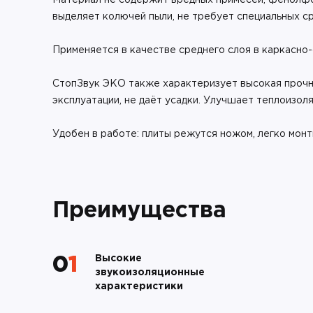
Материал не содержит вредных примесей, фенолфор
выделяет колючей пыли, не требует специальных с
Применяется в качестве среднего слоя в каркасно
СтопЗвук ЭКО также характеризует высокая прочно
эксплуатации, не даёт усадки. Улучшает теплоизол
Удобен в работе: плиты режутся ножом, легко мон
Преимущества
Высокие
01
звукоизоляционные
характеристики