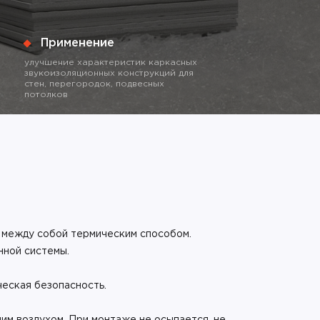
Применение
улучшение характеристик каркасных
звукоизоляционных конструкций для
стен, перегородок, подвесных
потолков
 между собой термическим способом.
нной системы.
еская безопасность.