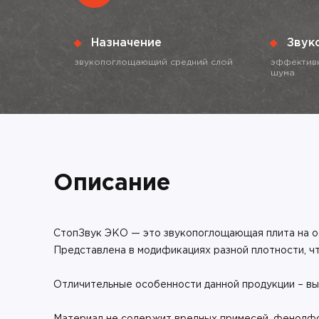
Назначение
Звук
звукопоглощающий средний слой
эффективн
шума
Описание
СтопЗвук ЭКО — это звукопоглощающая плита на о
Представлена в модификациях разной плотности, ч
Отличительные особенности данной продукции – вы