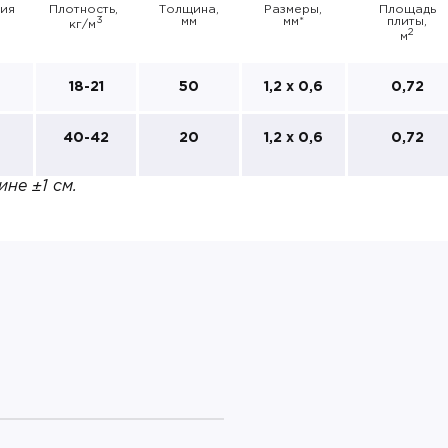
ия
Плотность,
Толщина,
Размеры,
Площадь
3
мм
мм*
плиты,
кг/м
2
м
18-21
50
1,2 х 0,6
0,72
40-42
20
1,2 х 0,6
0,72
не ±1 см.