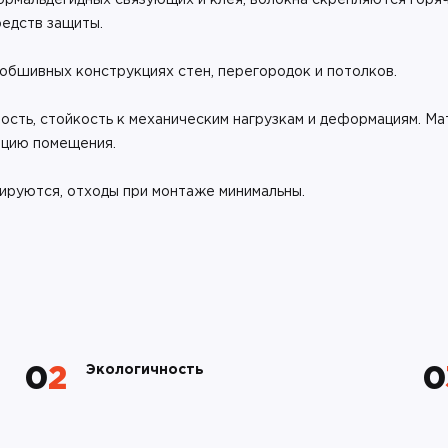
мальдегидных связующих и клея, волокна скрепляются горяч
редств защиты.
-обшивных конструкциях стен, перегородок и потолков.
сть, стойкость к механическим нагрузкам и деформациям. Ма
яцию помещения.
тируются, отходы при монтаже минимальны.
Экологичность
02