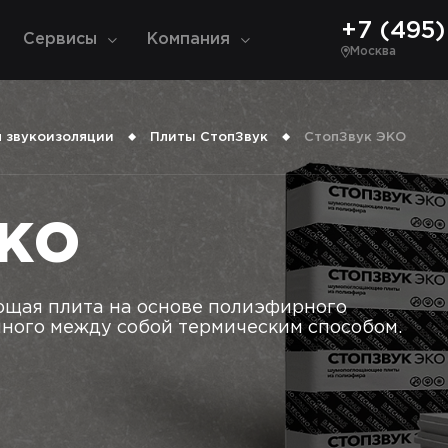
+7 (495) 
Сервисы
Компания
Москва
 звукоизоляции
Плиты СтопЗвук
СтопЗвук ЭКО
ЭКО
ющая плита на основе полиэфирного
нного между собой термическим способом.