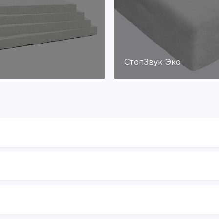
СтопЗвук Эко