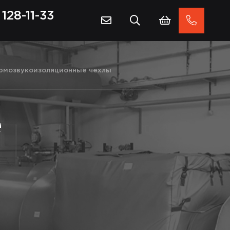
128-11-33
рмозвукоизоляционные чехлы
е