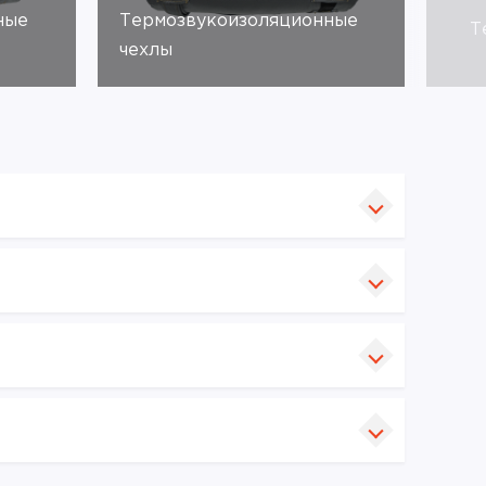
ные
Термозвукоизоляционные
Т
чехлы