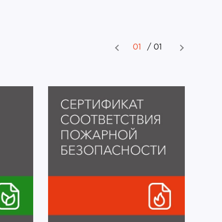
01
/
01