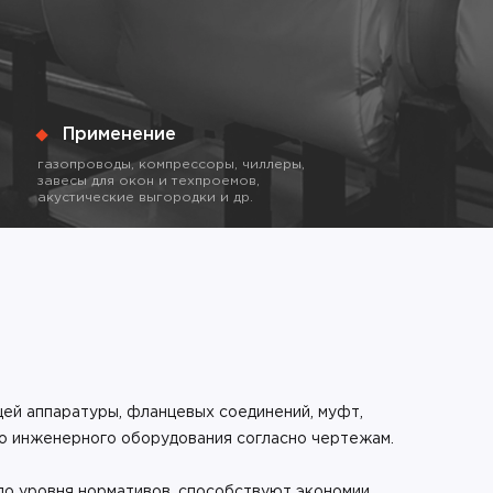
Применение
газопроводы, компрессоры, чиллеры,
завесы для окон и техпроемов,
акустические выгородки и др.
ей аппаратуры, фланцевых соединений, муфт,
го инженерного оборудования согласно чертежам.
до уровня нормативов, способствуют экономии