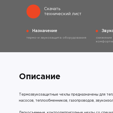
Скачать
технический лист
Назначение
Звук
термо-и звукозащита оборудования
снижение 
комфортны
Описание
Термозвукозащитные чехлы предназначены для теп
насосов, теплообменников, газопроводов, звукоиз
Легкосъемные, контролепригодные чехлы со специ