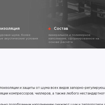
оизоляция
Состав
уровня шума, более
минеральное и полимерное
е акустические условия
наполнение, сформированное на
основе расчёта
лоизоляции и защиты от шума всех видов запорно-регулирующ
оляции компрессоров, чиллеров, а также любого нестандартно
ально подобранным наполнением снижают шум и теплопотери 