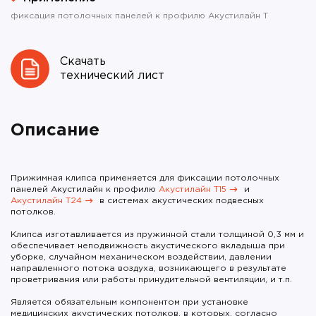
фиксация потолочных панелей к профилю Акустилайн Т
Скачать
технический лист
Описание
Прижимная клипса применяется для фиксации потолочных
панелей Акустилайн к профилю
Акустилайн Т15
и
Акустилайн Т24
в системах акустических подвесных
потолков.
Клипса изготавливается из пружинной стали толщиной 0,3 мм и
обеспечивает неподвижность акустического вкладыша при
уборке, случайном механическом воздействии, давлении
направленного потока воздуха, возникающего в результате
проветривания или работы принудительной вентиляции, и т.п.
Является обязательным компонентом при установке
медицинских акустических потолков, в которых, согласно