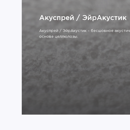
Акуспрей / ЭйрАкустик
Акуспрей / ЭйрАкустик – бесшовное акусти
основе целлюлозы.