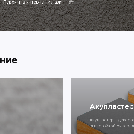
Перейти в интернет магазин
ние
Акупластер
Акупластер – декора
огнестойкой минерал
состава из натураль