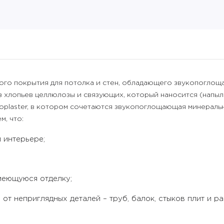
ного покрытия для потолка и стен, обладающего звукопогл
 из хлопьев целлюлозы и связующих, который наносится (напыл
plaster, в котором сочетаются звукопоглощающая минеральн
м, что:
 интерьере;
меющуюся отделку;
е от неприглядных деталей – труб, балок, стыков плит и 