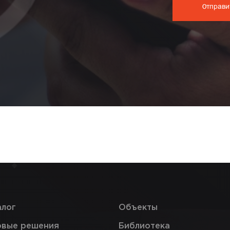
алог
Объекты
овые решения
Библиотека